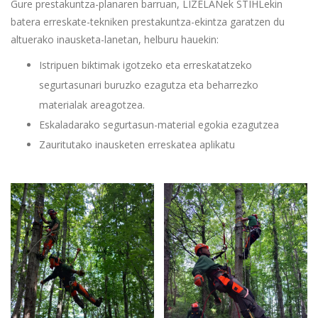
Gure prestakuntza-planaren barruan, LIZELANek STIHLekin
batera erreskate-tekniken prestakuntza-ekintza garatzen du
altuerako inausketa-lanetan, helburu hauekin:
Istripuen biktimak igotzeko eta erreskatatzeko
segurtasunari buruzko ezagutza eta beharrezko
materialak areagotzea.
Eskaladarako segurtasun-material egokia ezagutzea
Zauritutako inausketen erreskatea aplikatu