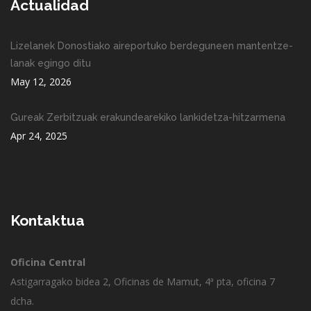
Actualidad
Lizelanek Donostiako aireportuko berdeguneen mantentze-
lanak egingo ditu
May 12, 2026
Gureak Zerbitzuak erakundearekiko lankidetza-hitzarmena
Apr 24, 2025
Kontaktua
Oficina Central
Astigarragako bidea 2, Oficinas de Mamut, 4ª pta, oficina 7
dcha.