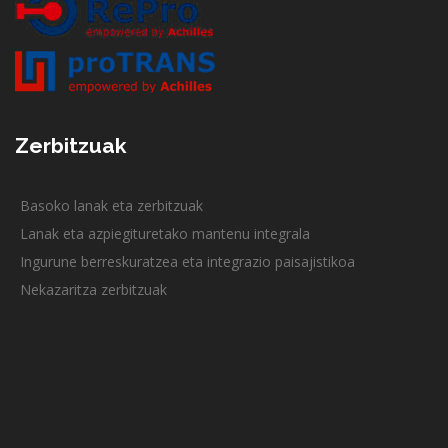
Zerbitzuak
Basoko lanak eta zerbitzuak
Lanak eta azpiegituretako mantenu integrala
Ingurune berreskuratzea eta integrazio paisajistikoa
Nekazaritza zerbitzuak