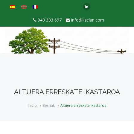
943 333 697
info@lizelan.com
ALTUERA ERRESKATE IKASTAROA
Inicio
Berriak
Altuera erreskate ikastaroa