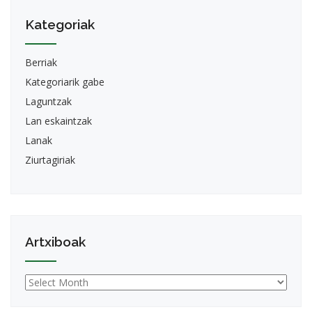
Kategoriak
Berriak
Kategoriarik gabe
Laguntzak
Lan eskaintzak
Lanak
Ziurtagiriak
Artxiboak
Artxiboak