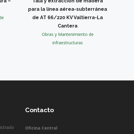
ura –
Tala y extracción de madera
para la línea aérea-subterránea
de
de AT 66/220 KV Valtierra-La
Cantera
Obras y Mantenimiento de
infraestructuras
Contacto
istrado
Oficina Central