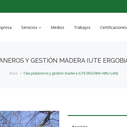
mpresa
Servicios
Medios
Trabajos
Certificaciones
Obras y servicios forestales
ANEROS Y GESTIÓN MADERA (UTE ERGOBIA
Obras y mantenimiento
integral de infraestructuras
Inicio
Tala plataneros y gestión madera (UTE ERGOBIA HIRU LAN)
Recuperación Ambiental e
Integración Paisajística
Servicios Agrícolas
Infraestructuras ganaderas