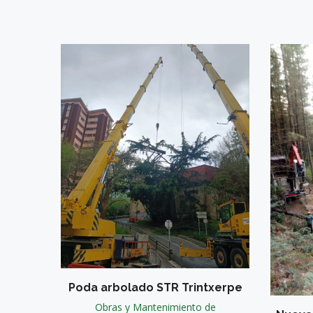
0 KV
de
Poda arbolado STR Trintxerpe
Obras y Mantenimiento de