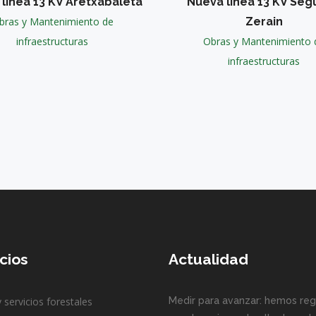
línea 13 KV Aretxabaleta
Nueva línea 13 KV Seg
bras y Mantenimiento de
Zerain
infraestructuras
Obras y Mantenimiento 
infraestructuras
cios
Actualidad
 servicios forestales
Medir para avanzar: hemos reg