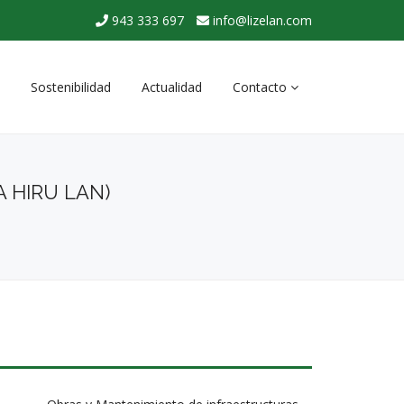
943 333 697
info@lizelan.com
Sostenibilidad
Actualidad
Contacto
Contacta con nosotros
 HIRU LAN)
Solicitud de presupuesto
Trabaja con nosotros