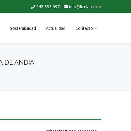
943 333 697
info@lizelan.com
Sostenibilidad
Actualidad
Contacto
Contacta con nosotros
 DE ANDIA
Solicitud de presupuesto
Trabaja con nosotros