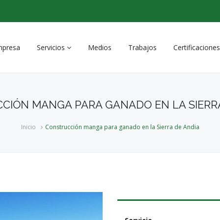
mpresa
Servicios
Medios
Trabajos
Certificaciones
Obras y servicios forestales
CIÓN MANGA PARA GANADO EN LA SIERRA
Obras y mantenimiento
integral de infraestructuras
Inicio
Construcción manga para ganado en la Sierra de Andia
Recuperación Ambiental e
Integración Paisajística
Servicios Agrícolas
Infraestructuras ganaderas