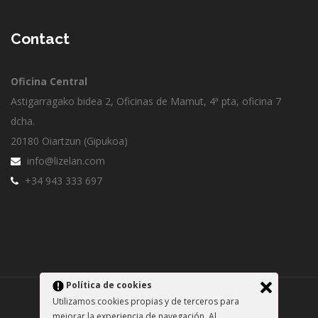
Contact
Oficina Central
Astigarragako bidea 2, Oficinas de Mamut, 4ª pta, oficina 7
dcha.
20180 Oiartzun (Gipukoa)
info@lizelan.com
+34 943 333 697
Política de cookies
Utilizamos cookies propias y de terceros para
Lizelan S.L. @ 2025
mejorar la experiencia de navegación. Al