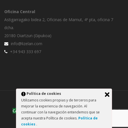
Oficina Central
Astigarragako bidea 2, Oficinas de Mamut, 4ª pta, oficina 7
dcha.
20180 Oiartzun (Gipukoa)
info@lizelan.com
+34 943 333 697
Política de cookies
Utilizamos cookies propias y de terceros para
Lizelan S.L. @ 2025
mejorar la experiencia de navegación. Al
Canal des dénonciations
Politique de confidentialité
continuar con la navegación entendemos que se
acepta nuestra Política de cookies.
Política de
Politique de cookies
cookies
.